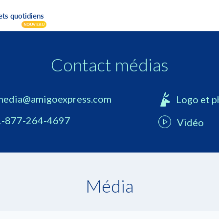
ets quotidiens
NOUVEAU
Contact médias
media@amigoexpress.com
Logo et p
1-877-264-4697
Vidéo
Média