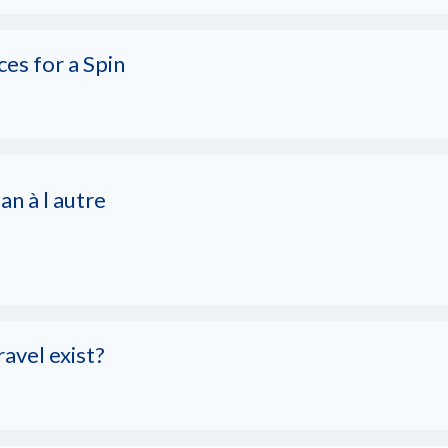
ces for a Spin
n à l autre
avel exist?