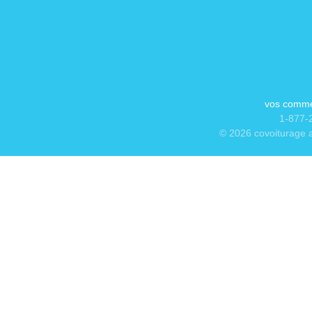
vos comme
1-877-2
© 2026 covoiturage a