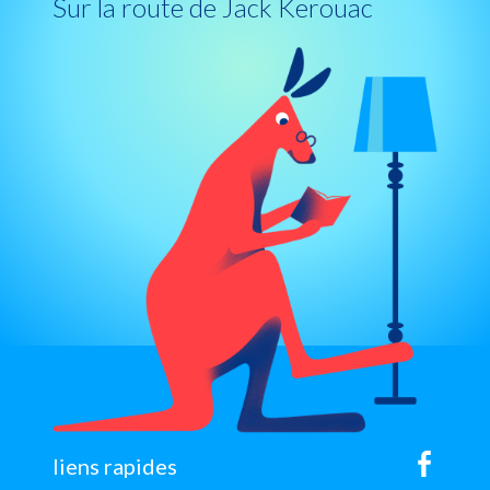
Sur la route de Jack Kerouac
sitemap
liens rapides